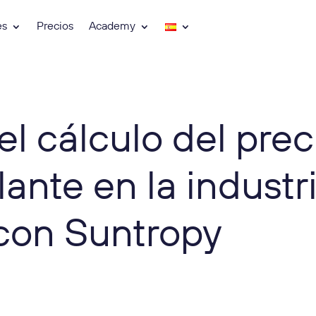
es
Precios
Academy
el cálculo del prec
ante en la industr
 con Suntropy