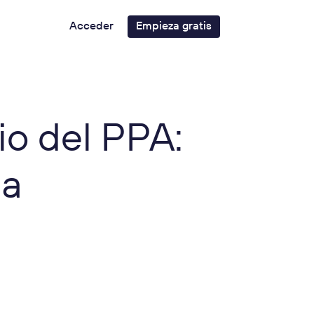
Acceder
Empieza gratis
io del PPA:
ia