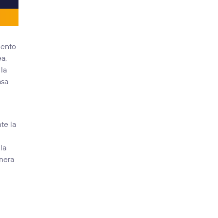
iento
ea,
 la
asa
te la
la
anera