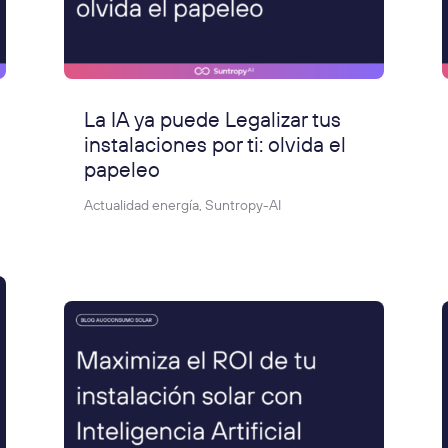
La IA ya puede Legalizar tus
instalaciones por ti: olvida el
papeleo
Actualidad energía
,
Suntropy-AI