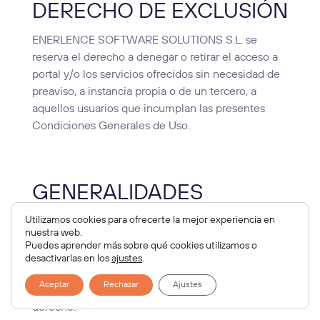
DERECHO DE EXCLUSIÓN
ENERLENCE SOFTWARE SOLUTIONS S.L. se
reserva el derecho a denegar o retirar el acceso a
portal y/o los servicios ofrecidos sin necesidad de
preaviso, a instancia propia o de un tercero, a
aquellos usuarios que incumplan las presentes
Condiciones Generales de Uso.
GENERALIDADES
Utilizamos cookies para ofrecerte la mejor experiencia en
ENERLENCE SOFTWARE SOLUTIONS S.L.
nuestra web.
perseguirá el incumplimiento de las presentes
Puedes aprender más sobre qué cookies utilizamos o
condiciones así como cualquier utilización
desactivarlas en los
ajustes
.
indebida de su portal ejerciendo todas las acciones
Aceptar
Rechazar
Ajustes
civiles y penales que le puedan corresponder en
derecho.