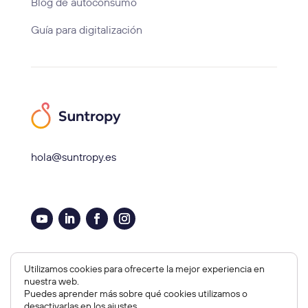
Blog de autoconsumo
Guía para digitalización
hola@suntropy.es
Aviso legal, Cookies y Privacidad
Utilizamos cookies para ofrecerte la mejor experiencia en
nuestra web.
Copyright © 2026 Suntropy
Puedes aprender más sobre qué cookies utilizamos o
Diseño Web por
Orbitia
desactivarlas en los
ajustes
.