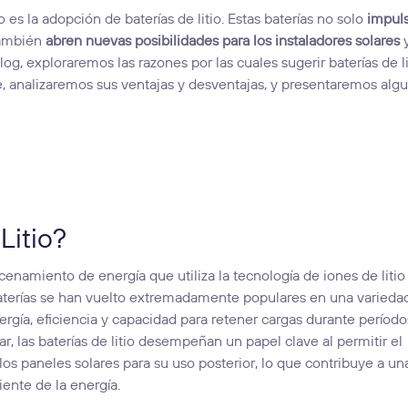
es la adopción de baterías de litio. Estas baterías no solo
impuls
también
abren nuevas posibilidades para los instaladores solares
y
og, exploraremos las razones por las cuales sugerir baterías de li
e, analizaremos sus ventajas y desventajas, y presentaremos alg
Litio?
acenamiento de energía que utiliza la tecnología de iones de litio
 baterías se han vuelto extremadamente populares en una varieda
ergía, eficiencia y capacidad para retener cargas durante período
r, las baterías de litio desempeñan un papel clave al permitir el
s paneles solares para su uso posterior, lo que contribuye a un
ente de la energía.