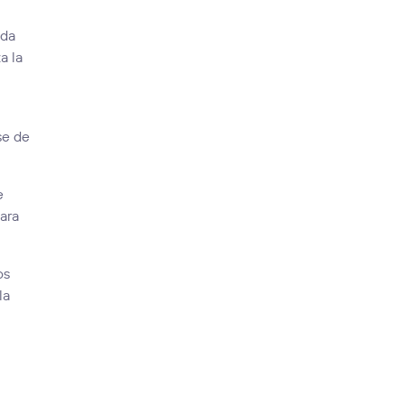
ada
a la
s
se de
e
para
os
la