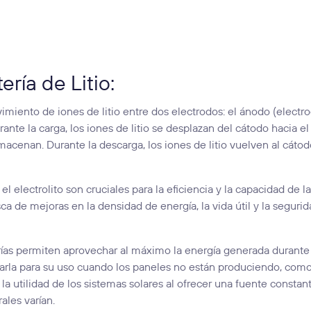
ría de Litio:
vimiento de iones de litio entre dos electrodos: el ánodo (electr
rante la carga, los iones de litio se desplazan del cátodo hacia el
macenan. Durante la descarga, los iones de litio vuelven al cáto
el electrolito son cruciales para la eficiencia y la capacidad de l
ca de mejoras en la densidad de energía, la vida útil y la seguri
terías permiten aprovechar al máximo la energía generada durante
arla para su uso cuando los paneles no están produciendo, com
la utilidad de los sistemas solares al ofrecer una fuente constan
ales varían.