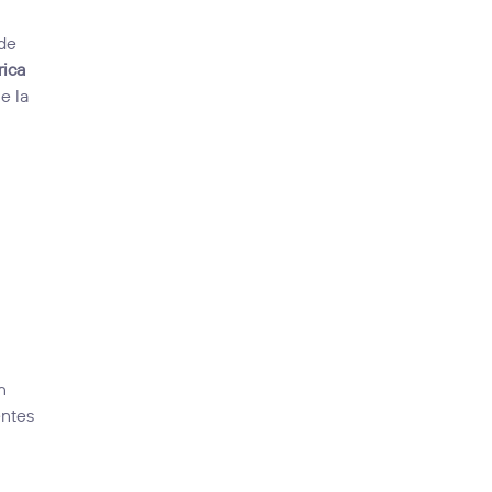
 de
rica
e la
n
entes