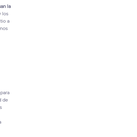
an la
 los
tio a
unos
 para
d de
s
a