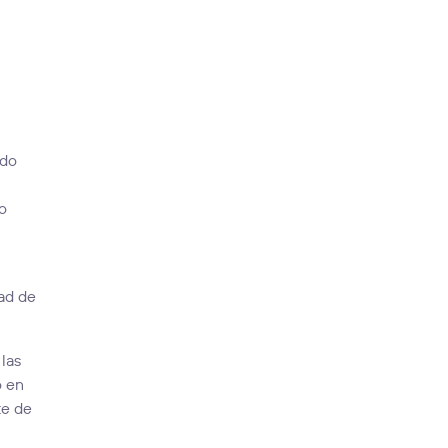
odo
do
a
dad de
 las
o en
te de