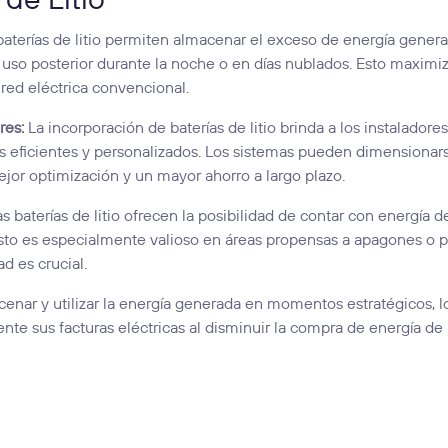
 de Litio
baterías de litio permiten almacenar el exceso de energía gener
u uso posterior durante la noche o en días nublados. Esto maximiz
ed eléctrica convencional.
res:
La incorporación de baterías de litio brinda a los instaladore
más eficientes y personalizados. Los sistemas pueden dimensionar
jor optimización y un mayor ahorro a largo plazo.
s baterías de litio ofrecen la posibilidad de contar con energía d
Esto es especialmente valioso en áreas propensas a apagones o 
d es crucial.
enar y utilizar la energía generada en momentos estratégicos, l
te sus facturas eléctricas al disminuir la compra de energía de 