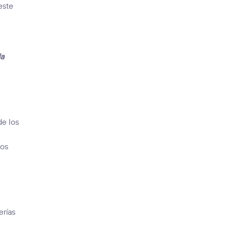
este
da
de los
los
erías