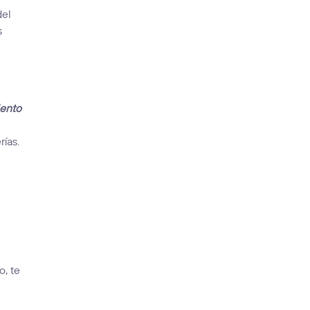
del
s
iento
rías.
o, te