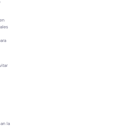
e
 en
iales
para
itar
an la