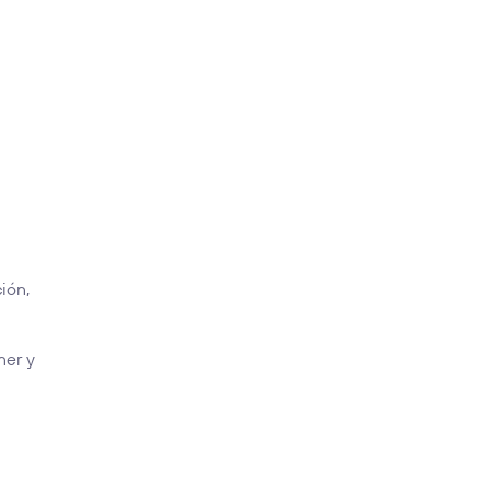
ión,
ner y