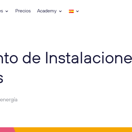
es
Precios
Academy
to de Instalacion
s
 energía