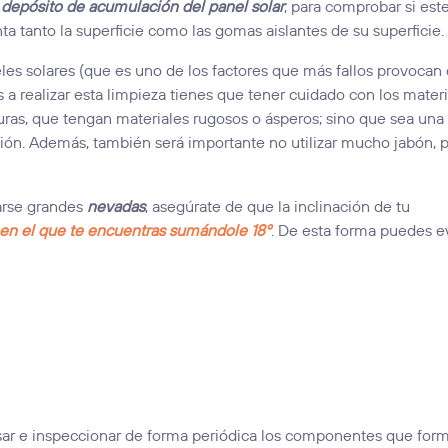
l
depósito de acumulación del panel solar
, para comprobar si est
ta tanto la superficie como las gomas aislantes de su superficie.
les solares (que es uno de los factores que más fallos provocan
 a realizar esta limpieza tienes que tener cuidado con los mater
duras, que tengan materiales rugosos o ásperos; sino que sea una
ión. Además, también será importante no utilizar mucho jabón, 
arse grandes
nevadas
, asegúrate de que la inclinación de tu
io en el que te encuentras sumándole 18º
. De esta forma puedes ev
sar e inspeccionar de forma periódica los componentes que form